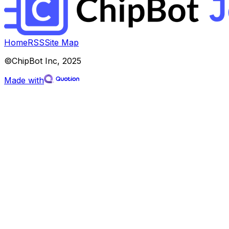
Home
RSS
Site Map
©︎ChipBot Inc, 2025
Made with