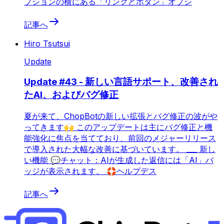
プションの横にある「リンクとボタン」オプシ
記事へ
Hiro Tsutsui
Update
Update #43 - 新しい言語サポート、改善され
たAI、およびバグ修正
夏が来て、ChopBotの新しい拡張とバグ修正の波がや
ってきます🙌 このアップデートは主にバグ修正と機
能強化に焦点を当てており、前回のメジャーリリース
で導入された大幅な改善に基づいています。 ___ 新し
い機能 💬チャット：AIが生成した返信には「AI」バ
ッジが表示されます。 🛟ヘルプデス
記事へ