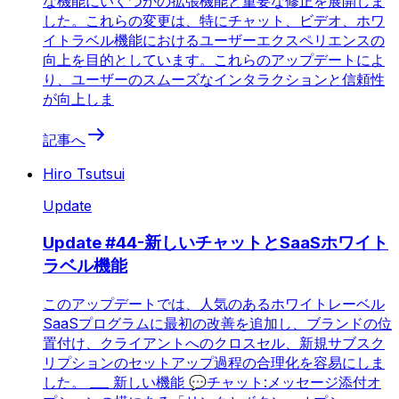
な機能にいくつかの拡張機能と重要な修正を展開しま
した。これらの変更は、特にチャット、ビデオ、ホワ
イトラベル機能におけるユーザーエクスペリエンスの
向上を目的としています。これらのアップデートによ
り、ユーザーのスムーズなインタラクションと信頼性
が向上しま
記事へ
Hiro Tsutsui
Update
Update #44-新しいチャットとSaaSホワイト
ラベル機能
このアップデートでは、人気のあるホワイトレーベル
SaaSプログラムに最初の改善を追加し、ブランドの位
置付け、クライアントへのクロスセル、新規サブスク
リプションのセットアップ過程の合理化を容易にしま
した。 ___ 新しい機能 💬チャット:メッセージ添付オ